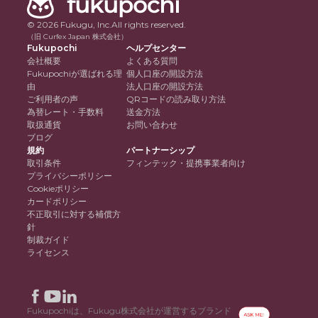
© 2026 Fukugu, Inc.
All rights reserved.
（旧 Curfex Japan 株式会社）
Fukupochi
ヘルプセンター
会社概要
よくある質問
Fukupochiが選ばれる理
個人口座の開設方法
由
法人口座の開設方法
ご利用者の声
QRコードの読み取り方法
為替レート・手数料
送金方法
取扱通貨
お問い合わせ
ブログ
規約
パートナーシップ
取引条件
フィンテック・提携事業者向け
プライバシーポリシー
Cookieポリシー
カードポリシー
不正取引に対する補償方
針
制裁ガイド
ライセンス
Fukupochiは、Fukugu株式会社が運営するブランド